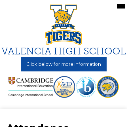
Skip
Mai
Me
to
Tog
main
content
VALENCIA HIGH SCHOOL
Click below for more information