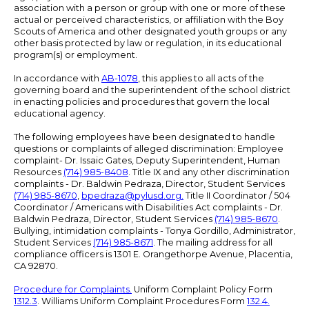
association with a person or group with one or more of these
actual or perceived characteristics, or affiliation with the Boy
Scouts of America and other designated youth groups or any
other basis protected by law or regulation, in its educational
program(s) or employment.
In accordance with
AB-1078
, this applies to all acts of the
governing board and the superintendent of the school district
in enacting policies and procedures that govern the local
educational agency.
The following employees have been designated to handle
questions or complaints of alleged discrimination: Employee
complaint- Dr. Issaic Gates, Deputy Superintendent, Human
Resources
(714) 985-8408
. Title IX and any other discrimination
complaints - Dr. Baldwin Pedraza, Director, Student Services
(714) 985-8670
,
bpedraza@pylusd.org
.
Title II Coordinator / 504
Coordinator / Americans with Disabilities Act complaints - Dr.
Baldwin Pedraza, Director, Student Services
(714) 985-8670
.
Bullying, intimidation complaints - Tonya Gordillo, Administrator,
Student Services
(714) 985-8671
. The mailing address for all
compliance officers is 1301 E. Orangethorpe Avenue, Placentia,
CA 92870.
Procedure for Complaints.
Uniform Complaint Policy Form
1312.3
. Williams Uniform Complaint Procedures Form
132.4.